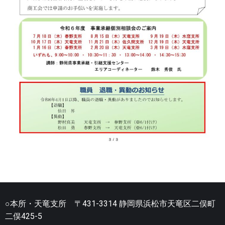
○本所・天竜支所 〒431-3314 静岡県浜松市天竜区二俣町
二俣425-5